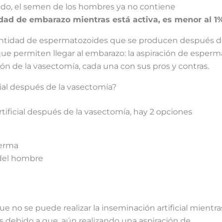
ado, el semen de los hombres ya no contiene
idad de embarazo mientras está activa, es menor al 1%
cantidad de espermatozoides que se producen después 
que permiten llegar al embarazo: la aspiración de esperm
rsión de la vasectomía, cada una con sus pros y contras.
cial después de la vasectomía?
artificial después de la vasectomía, hay 2 opciones
perma
del hombre
ue no se puede realizar la inseminación artificial mientra
s debido a que, aún realizando una aspiración de