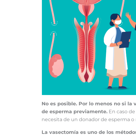
No es posible. Por lo menos no si la 
de esperma previamente.
En caso de 
necesita de un donador de esperma o r
La vasectomía es uno de los métodos