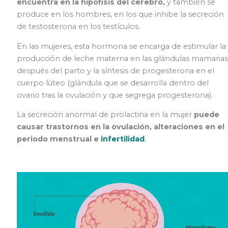
encuentra en la hipófisis del cerebro,
y también se
produce en los hombres, en los que inhibe la secreción
de testosterona en los testículos.
En las mujeres, esta hormona se encarga de estimular la
producción de leche materna en las glándulas mamarias
después del parto y la síntesis de progesterona en el
cuerpo lúteo (glándula que se desarrolla dentro del
ovario tras la ovulación y que segrega progesterona).
La secreción anormal de prolactina en la mujer
puede
causar trastornos en la ovulación, alteraciones en el
periodo menstrual e
infertilidad
.