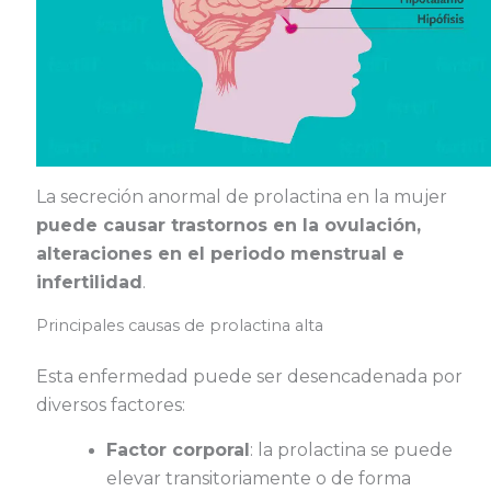
La secreción anormal de prolactina en la mujer
puede causar trastornos en la ovulación,
alteraciones en el periodo menstrual e
infertilidad
.
Principales causas de prolactina alta
Esta enfermedad puede ser desencadenada por
diversos factores:
Factor corporal
: la prolactina se puede
elevar transitoriamente o de forma